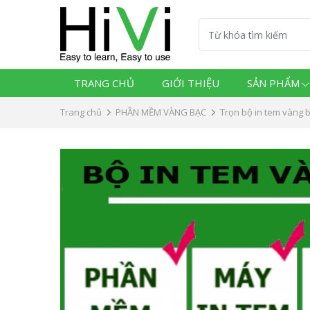
TRANG CHỦ
GIỚI THIỆU
SẢN PHẨM
Trang chủ
PHẦN MỀM VÀNG BẠC
Trọn bộ in tem vàng 