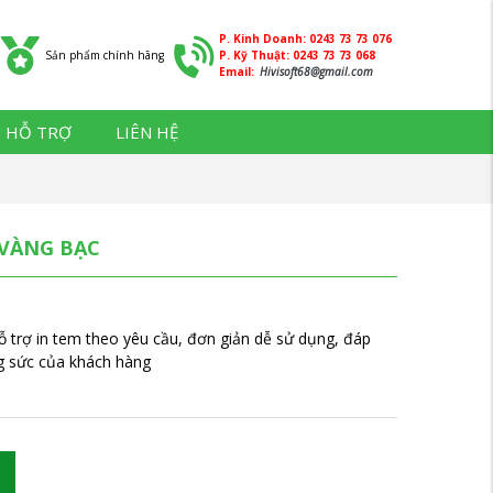
P. Kinh Doanh: 0243 73 73 076
Sản phẩm chính hãng
P. Kỹ Thuật: 0243 73 73 068
Email:
Hivisoft68@gmail.com
HỖ TRỢ
LIÊN HỆ
VÀNG BẠC
 trợ in tem theo yêu cầu, đơn giản dễ sử dụng, đáp
g sức của khách hàng