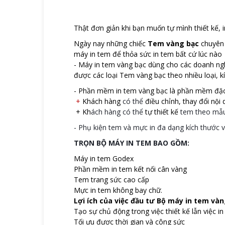
Thật
đơn giản
khi
bạn muốn
tự mình thiết kế
, 
Ngày nay những chiếc
Tem vàng bạc
chuyên 
máy in tem để thỏa sức in tem bất cứ lúc nào
- Máy in tem vàng bạc dùng cho các doanh ngh
được các loại Tem vàng
bạc
theo nhiều loại, k
- Phần mềm in tem vàng bạc là
phần mềm đặc 
+
Khách hàng
có thể
điều chỉnh, thay đổi nô
+
Kh
ách hàng có thể
tự
thiết
kế
tem theo mẫu t
- Phụ kiện tem và mực in đa dạng kích thước v
TRỌN BỘ MÁY IN TEM BAO GỒM:
Máy in tem Godex
Phần mềm in tem kết nối cân vàng
Tem trang sức cao cấp
Mực in tem không bay chữ.
Lợi ích của việc đầu tư Bộ máy in tem và
Tạo sự chủ động trong việc thiết kế lẫn việc i
Tối ưu được thời gian và công sức