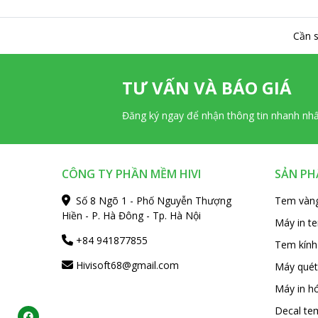
Cần s
TƯ VẤN VÀ BÁO GIÁ
Đăng ký ngay để nhận thông tin nhanh nh
CÔNG TY PHẦN MỀM HIVI
SẢN P
Số 8 Ngõ 1 - Phố Nguyễn Thượng
Tem vàn
Hiền - P. Hà Đông - Tp. Hà Nội
Máy in t
+84 941877855
Tem kính
Hivisoft68@gmail.com
Máy quét
Máy in hó
Decal te
ook