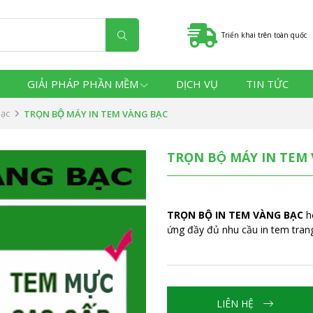
Triển khai trên toàn quốc
GIẢI PHÁP PHẦN MỀM
DỊCH VỤ
TIN TỨC
bạc
TRỌN BỘ MÁY IN TEM VÀNG BẠC
TRỌN BỘ MÁY IN TEM 
TRỌN BỘ IN TEM VÀNG BẠC
hỗ
ứng đầy đủ nhu cầu in tem tran
LIÊN HỆ