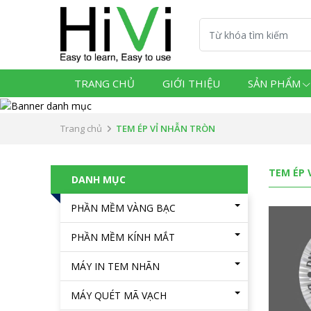
TRANG CHỦ
GIỚI THIỆU
SẢN PHẨM
Trang chủ
TEM ÉP VỈ NHẪN TRÒN
TEM ÉP 
DANH MỤC
PHẦN MỀM VÀNG BẠC
PHẦN MỀM KÍNH MẮT
MÁY IN TEM NHÃN
MÁY QUÉT MÃ VẠCH