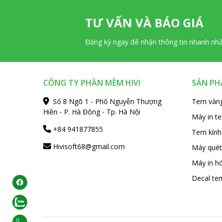
TƯ VẤN VÀ BÁO GIÁ
Đăng ký ngay để nhận thông tin nhanh nh
CÔNG TY PHẦN MỀM HIVI
SẢN P
Số 8 Ngõ 1 - Phố Nguyễn Thượng
Tem vàn
Hiền - P. Hà Đông - Tp. Hà Nội
Máy in t
+84 941877855
Tem kính
Hivisoft68@gmail.com
Máy quét
Máy in hó
Decal te
ook
gay