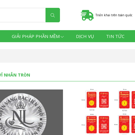
Triển khai trên toàn quốc
GIẢI PHÁP PHẦN MỀM
DỊCH VỤ
TIN TỨC
VỈ NHẪN TRÒN