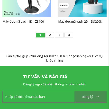
Máy đọc mã vạch 1D - Z3100
Máy đọc mã vạch 2D - DS2208
1
2
3
4
Cần sự trợ giúp ? Vui lòng gọi
0912 160 165
hoặc liên hệ với
Dịch vụ
khách hàng
TƯ VẤN VÀ BÁO GIÁ
Đăng ký ngay để nhận thông tin nhanh nhất
Đăng ký